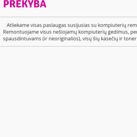
PREKYBA
Atliekame visas paslaugas susijusias su kompiuterių rem
Remontuojame visus nešiojamų kompiuterių gedimus, per
spausdintuvams (ir neoriginalios), visų šių kasečių ir toneri
Nešiojami kompiuteriai dalimis
Nešiojamų k